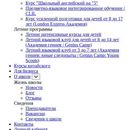
Курс "Школьный английский на "5"
Предметно-языковое интегрированное обучение /
CLIL
Курс усиленной подготовки для детей от 8 до 17
лет (London Express Академия)
Летние программы
Летние интенсивные курсы для детей
Летний языковой клуб для детей от 8 до 14 лет
(Академия гениев / Genius Camp)
Летний языковой клуб от 3 до 7 лет (Академия
гениев: юные следопыты / Genius Camp: Young
Scouts)
Курсы китайского
Для бизнеса
О школе
Жизнь школы
Новости
Блог
Отзывы
Сведения
Преподаватели
Вакансии
Сведения о школе
Контакты
Личный кабинет