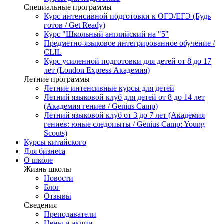
Специальные программы
Курс интенсивной подготовки к ОГЭ/ЕГЭ (Будь
готов / Get Ready)
Курс "Школьный английский на "5"
Предметно-языковое интегрированное обучение /
CLIL
Курс усиленной подготовки для детей от 8 до 17
лет (London Express Академия)
Летние программы
Летние интенсивные курсы для детей
Летний языковой клуб для детей от 8 до 14 лет
(Академия гениев / Genius Camp)
Летний языковой клуб от 3 до 7 лет (Академия
гениев: юные следопыты / Genius Camp: Young
Scouts)
Курсы китайского
Для бизнеса
О школе
Жизнь школы
Новости
Блог
Отзывы
Сведения
Преподаватели
Цены и акции