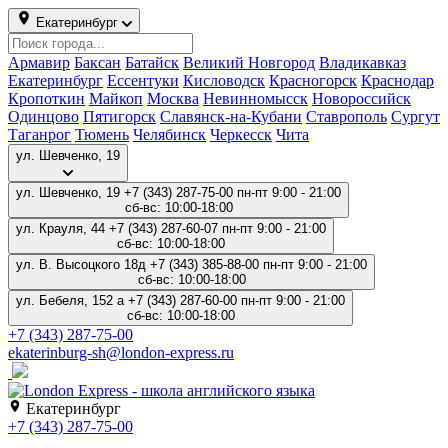
Екатеринбург
Армавир
Баксан
Батайск
Великий Новгород
Владикавказ
Екатеринбург
Ессентуки
Кисловодск
Красногорск
Краснодар
Кропоткин
Майкоп
Москва
Невинномысск
Новороссийск
Одинцово
Пятигорск
Славянск-на-Кубани
Ставрополь
Сургут
Таганрог
Тюмень
Челябинск
Черкесск
Чита
ул. Крауля, 44
ул. Шевченко, 19
+7 (343) 287-75-00
пн-пт 9:00 - 21:00
сб-вс: 10:00-18:00
ул. Крауля, 44
+7 (343) 287-60-07
пн-пт 9:00 - 21:00
сб-вс: 10:00-18:00
ул. В. Высоцкого 18д
+7 (343) 385-88-00
пн-пт 9:00 - 21:00
сб-вс: 10:00-18:00
ул. Бебеля, 152 а
+7 (343) 287-60-00
пн-пт 9:00 - 21:00
сб-вс: 10:00-18:00
+7 (343) 287-60-07
ekaterinburg-kr@london-express.ru
Екатеринбург
+7 (343) 287-60-07