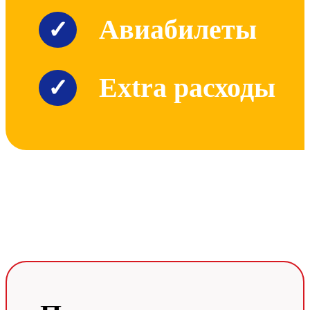
Авиабилеты
✓
Extra расходы
✓