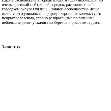
Школа расположена в городе Яншо. Яншо - небольшой, но
очень красивый пейзажный городок, расположенный в
городском округе Гуйлинь. Главной особенностью Яншо
является его уникальная природа: карстовые холмы, густо
покрытые зеленью, словно разбросанные по равнине;
небольшие речки у скалистых берегов и рисовые террасы.
Записаться