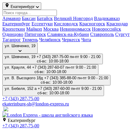
Екатеринбург
Армавир
Баксан
Батайск
Великий Новгород
Владикавказ
Екатеринбург
Ессентуки
Кисловодск
Красногорск
Краснодар
Кропоткин
Майкоп
Москва
Невинномысск
Новороссийск
Одинцово
Пятигорск
Славянск-на-Кубани
Ставрополь
Сургут
Таганрог
Тюмень
Челябинск
Черкесск
Чита
ул. Шевченко, 19
ул. Шевченко, 19
+7 (343) 287-75-00
пн-пт 9:00 - 21:00
сб-вс: 10:00-18:00
ул. Крауля, 44
+7 (343) 287-60-07
пн-пт 9:00 - 21:00
сб-вс: 10:00-18:00
ул. В. Высоцкого 18д
+7 (343) 385-88-00
пн-пт 9:00 - 21:00
сб-вс: 10:00-18:00
ул. Бебеля, 152 а
+7 (343) 287-60-00
пн-пт 9:00 - 21:00
сб-вс: 10:00-18:00
+7 (343) 287-75-00
ekaterinburg-sh@london-express.ru
Екатеринбург
+7 (343) 287-75-00