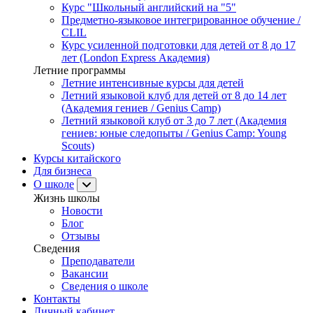
Курс "Школьный английский на "5"
Предметно-языковое интегрированное обучение /
CLIL
Курс усиленной подготовки для детей от 8 до 17
лет (London Express Академия)
Летние программы
Летние интенсивные курсы для детей
Летний языковой клуб для детей от 8 до 14 лет
(Академия гениев / Genius Camp)
Летний языковой клуб от 3 до 7 лет (Академия
гениев: юные следопыты / Genius Camp: Young
Scouts)
Курсы китайского
Для бизнеса
О школе
Жизнь школы
Новости
Блог
Отзывы
Сведения
Преподаватели
Вакансии
Сведения о школе
Контакты
Личный кабинет