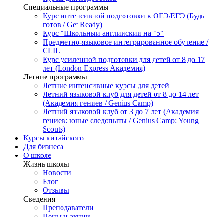
Специальные программы
Курс интенсивной подготовки к ОГЭ/ЕГЭ (Будь
готов / Get Ready)
Курс "Школьный английский на "5"
Предметно-языковое интегрированное обучение /
CLIL
Курс усиленной подготовки для детей от 8 до 17
лет (London Express Академия)
Летние программы
Летние интенсивные курсы для детей
Летний языковой клуб для детей от 8 до 14 лет
(Академия гениев / Genius Camp)
Летний языковой клуб от 3 до 7 лет (Академия
гениев: юные следопыты / Genius Camp: Young
Scouts)
Курсы китайского
Для бизнеса
О школе
Жизнь школы
Новости
Блог
Отзывы
Сведения
Преподаватели
Цены и акции