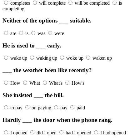
completes
will complete
will be completed
is
completing
Neither of the options ___ suitable.
are
is
was
were
He is used to ___ early.
wake up
waking up
woke up
waken up
___ the weather been like recently?
How
What
What's
How's
She insisted ___ the bill.
to pay
on paying
pay
paid
Hardly ___ the door when the phone rang.
I opened
did I open
had I opened
I had opened