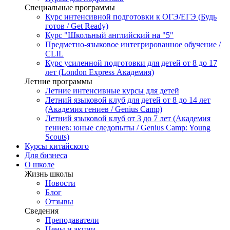
Специальные программы
Курс интенсивной подготовки к ОГЭ/ЕГЭ (Будь
готов / Get Ready)
Курс "Школьный английский на "5"
Предметно-языковое интегрированное обучение /
CLIL
Курс усиленной подготовки для детей от 8 до 17
лет (London Express Академия)
Летние программы
Летние интенсивные курсы для детей
Летний языковой клуб для детей от 8 до 14 лет
(Академия гениев / Genius Camp)
Летний языковой клуб от 3 до 7 лет (Академия
гениев: юные следопыты / Genius Camp: Young
Scouts)
Курсы китайского
Для бизнеса
О школе
Жизнь школы
Новости
Блог
Отзывы
Сведения
Преподаватели
Цены и акции