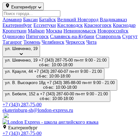
Екатеринбург
Армавир
Баксан
Батайск
Великий Новгород
Владикавказ
Екатеринбург
Ессентуки
Кисловодск
Красногорск
Краснодар
Кропоткин
Майкоп
Москва
Невинномысск
Новороссийск
Одинцово
Пятигорск
Славянск-на-Кубани
Ставрополь
Сургут
Таганрог
Тюмень
Челябинск
Черкесск
Чита
ул. Шевченко, 19
ул. Шевченко, 19
+7 (343) 287-75-00
пн-пт 9:00 - 21:00
сб-вс: 10:00-18:00
ул. Крауля, 44
+7 (343) 287-60-07
пн-пт 9:00 - 21:00
сб-вс: 10:00-18:00
ул. В. Высоцкого 18д
+7 (343) 385-88-00
пн-пт 9:00 - 21:00
сб-вс: 10:00-18:00
ул. Бебеля, 152 а
+7 (343) 287-60-00
пн-пт 9:00 - 21:00
сб-вс: 10:00-18:00
+7 (343) 287-75-00
ekaterinburg-sh@london-express.ru
Екатеринбург
+7 (343) 287-75-00