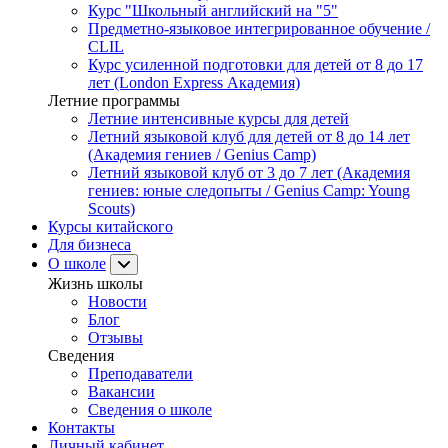
Курс "Школьный английский на "5"
Предметно-языковое интегрированное обучение /
CLIL
Курс усиленной подготовки для детей от 8 до 17
лет (London Express Академия)
Летние программы
Летние интенсивные курсы для детей
Летний языковой клуб для детей от 8 до 14 лет
(Академия гениев / Genius Camp)
Летний языковой клуб от 3 до 7 лет (Академия
гениев: юные следопыты / Genius Camp: Young
Scouts)
Курсы китайского
Для бизнеса
О школе
Жизнь школы
Новости
Блог
Отзывы
Сведения
Преподаватели
Вакансии
Сведения о школе
Контакты
Личный кабинет