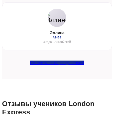
Эллина
А1-В1
3 года · Английский
Смотреть всех преподавателей
Отзывы учеников London
Express