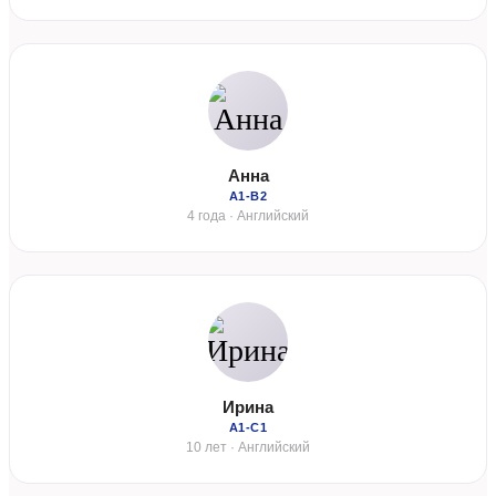
Анна
А1-В2
4 года · Английский
Ирина
А1-С1
10 лет · Английский