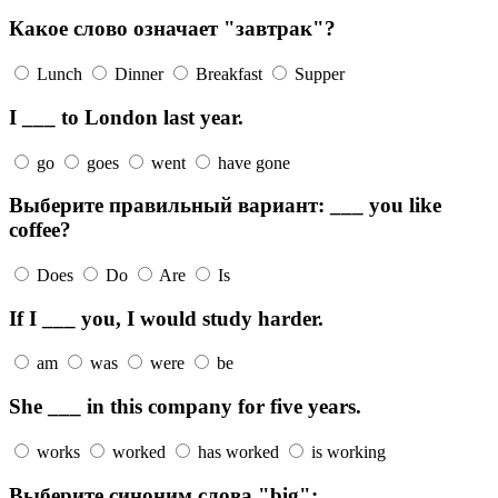
Какое слово означает "завтрак"?
Lunch
Dinner
Breakfast
Supper
I ___ to London last year.
go
goes
went
have gone
Выберите правильный вариант: ___ you like
coffee?
Does
Do
Are
Is
If I ___ you, I would study harder.
am
was
were
be
She ___ in this company for five years.
works
worked
has worked
is working
Выберите синоним слова "big":